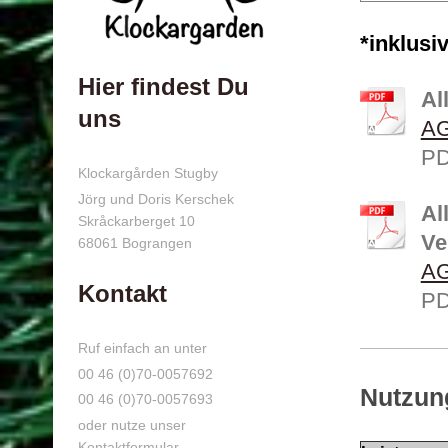
*inklusi
Hier findest Du
Al
uns
AG
PD
Klockargården Stugby
Jörg und Doris Kerschek
Al
Skråckarberget
10
Ve
68061
Bograngen
AG
Kontakt
PD
Ruf einfach an unter
00 46 (0)70-0057692
Nutzun
00 46 (0)70-0057693
oder nutze unser
Kontaktformular