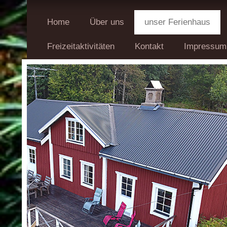
Home
Über uns
unser Ferienhaus
Freizeitaktivitäten
Kontakt
Impressum