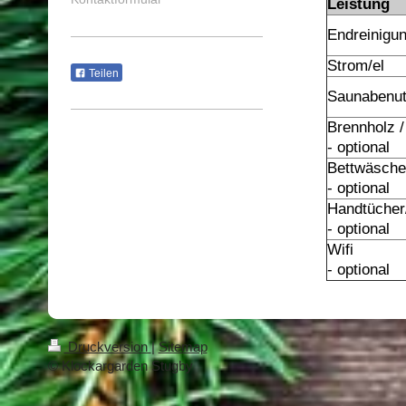
Leistung
Endreinigun
Strom/el
Teilen
Saunabenutz
Brennholz /
- optional
Bettwäsche 
- optional
Handtücher
- optional
Wifi
- optional
Druckversion
|
Sitemap
© Klockargarden Stugby