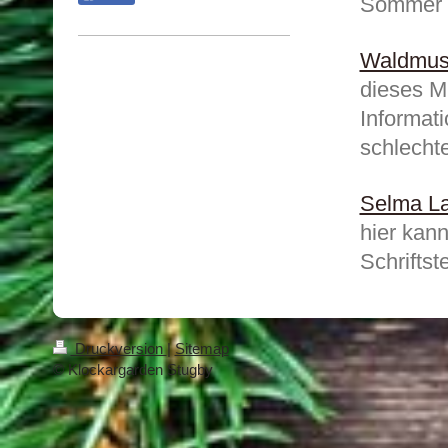
Sommer l
Waldmus
dieses M
Informat
schlecht
Selma La
hier kan
Schriftst
Druckversion
|
Sitemap
© Klockargarden Stugby