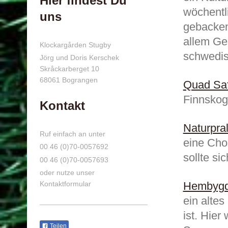
Hier findest Du
wöchentl
uns
gebacken
allem Ges
Klockargården Stugby
schwedisc
Jörg und Doris Kerschek
Skråckarberget
10
68061
Bograngen
Quad Saf
Finnskog
Kontakt
Naturpra
Ruf einfach an unter
eine Cho
00 46 (0)70-0057692
sollte si
00 46 (0)70-0057693
oder nutze unser
Hembygd
Kontaktformular
ein altes
ist. Hier
Teilen