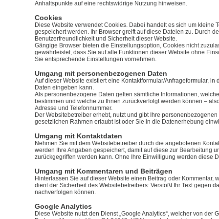
Anhaltspunkte auf eine rechtswidrige Nutzung hinweisen.
Cookies
Diese Website verwendet Cookies. Dabei handelt es sich um kleine T
gespeichert werden. Ihr Browser greift auf diese Dateien zu. Durch d
Benutzerfreundlichkeit und Sicherheit dieser Website.
Gängige Browser bieten die Einstellungsoption, Cookies nicht zuzulas
gewährleistet, dass Sie auf alle Funktionen dieser Website ohne Ei
Sie entsprechende Einstellungen vornehmen.
Umgang mit personenbezogenen Daten
Auf dieser Website existiert eine Kontaktformular/Anfrageformular, 
Daten eingeben kann.
Als personenbezogene Daten gelten sämtliche Informationen, welche
bestimmen und welche zu Ihnen zurückverfolgt werden können – also 
Adresse und Telefonnummer.
Der Websitebetreiber erhebt, nutzt und gibt Ihre personenbezogenen
gesetzlichen Rahmen erlaubt ist oder Sie in die Datenerhebung einwi
Umgang mit Kontaktdaten
Nehmen Sie mit dem Websitebetreiber durch die angebotenen Kontak
werden Ihre Angaben gespeichert, damit auf diese zur Bearbeitung u
zurückgegriffen werden kann. Ohne Ihre Einwilligung werden diese Da
Umgang mit Kommentaren und Beiträgen
Hinterlassen Sie auf dieser Website einen Beitrag oder Kommentar, w
dient der Sicherheit des Websitebetreibers: Verstößt Ihr Text gegen da
nachverfolgen können.
Google Analytics
Diese Website nutzt den Dienst „Google Analytics“, welcher von der 