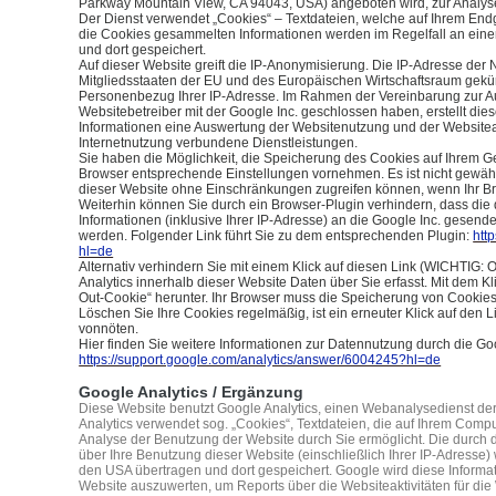
Parkway Mountain View, CA 94043, USA) angeboten wird, zur Analys
Der Dienst verwendet „Cookies“ – Textdateien, welche auf Ihrem End
die Cookies gesammelten Informationen werden im Regelfall an ein
und dort gespeichert.
Auf dieser Website greift die IP-Anonymisierung. Die IP-Adresse der 
Mitgliedsstaaten der EU und des Europäischen Wirtschaftsraum gekürz
Personenbezug Ihrer IP-Adresse. Im Rahmen der Vereinbarung zur A
Websitebetreiber mit der Google Inc. geschlossen haben, erstellt die
Informationen eine Auswertung der Websitenutzung und der Websiteakt
Internetnutzung verbundene Dienstleistungen.
Sie haben die Möglichkeit, die Speicherung des Cookies auf Ihrem Ge
Browser entsprechende Einstellungen vornehmen. Es ist nicht gewährl
dieser Website ohne Einschränkungen zugreifen können, wenn Ihr Br
Weiterhin können Sie durch ein Browser-Plugin verhindern, dass di
Informationen (inklusive Ihrer IP-Adresse) an die Google Inc. gesende
werden. Folgender Link führt Sie zu dem entsprechenden Plugin:
htt
hl=de
Alternativ verhindern Sie mit einem Klick auf diesen Link (WICHTIG: 
Analytics innerhalb dieser Website Daten über Sie erfasst. Mit dem Kl
Out-Cookie“ herunter. Ihr Browser muss die Speicherung von Cookies 
Löschen Sie Ihre Cookies regelmäßig, ist ein erneuter Klick auf den 
vonnöten.
Hier finden Sie weitere Informationen zur Datennutzung durch die Goo
https://support.google.com/analytics/answer/6004245?hl=de
Google Analytics / Ergänzung
Diese Website benutzt Google Analytics, einen Webanalysedienst der
Analytics verwendet sog. „Cookies“, Textdateien, die auf Ihrem Comp
Analyse der Benutzung der Website durch Sie ermöglicht. Die durch
über Ihre Benutzung dieser Website (einschließlich Ihrer IP-Adresse)
den USA übertragen und dort gespeichert. Google wird diese Informa
Website auszuwerten, um Reports über die Websiteaktivitäten für di