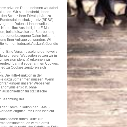
Ihrer privaten Daten nehmen wir dabei
 treten. Wir sind bestrebt, Ihnen
 den Schutz Ihrer Privatsphäre zu
as Bundesdatenschutzgesetz (BDSG)
ogenen Daten ist Ihnen weitest
Name, Ihre Anschrift, Ihre E-Mail-
ten, beispielsweise zur Bearbeitung
uns personenbezogene Daten bekannt
gung Ihrer Anfrage verwenden. Wir
ie können jederzeit Auskunft über die
.
sind. Eine Verschlüsselung der jeweils
ltung unserer Webseiten setzen wir in
l. session identity) erkennen wir
ergleichbar mit sogenannten Cookies,
hied zu Cookies zerstören sich
.
. Die Hilfe-Funktion in der
e Sie dazu vornehmen müssen. Wenn
nschränkungen unserer Webseiten
 anonymisiert (d.h. ohne
usschließlich für statistische
er Beachtung der
ei der Kommunikation per E-Mail)
r dem Zugriff durch Dritte ist nicht
ntaktdaten durch Dritte zur
mationsmaterialien wird hiermit
sdrücklich rechtliche Schritte im Falle