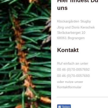
Hier findest Du
uns
Klockargården Stugby
Jörg und Doris Kerschek
Skråckarberget
10
68061
Bograngen
Kontakt
Ruf einfach an unter
00 46 (0)70-0057692
00 46 (0)70-0057693
oder nutze unser
Kontaktformular
Teilen