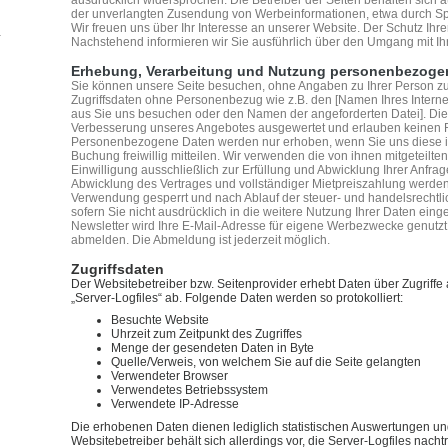
der unverlangten Zusendung von Werbeinformationen, etwa durch Sp
Wir freuen uns über Ihr Interesse an unserer Website. Der Schutz Ihrer 
Nachstehend informieren wir Sie ausführlich über den Umgang mit Ih
Erhebung, Verarbeitung und Nutzung personenbezoge
Sie können unsere Seite besuchen, ohne Angaben zu Ihrer Person zu
Zugriffsdaten ohne Personenbezug wie z.B. den [Namen Ihres Internet 
aus Sie uns besuchen oder den Namen der angeforderten Datei]. Die
Verbesserung unseres Angebotes ausgewertet und erlauben keinen R
Personenbezogene Daten werden nur erhoben, wenn Sie uns diese i
Buchung freiwillig mitteilen. Wir verwenden die von ihnen mitgeteilt
Einwilligung ausschließlich zur Erfüllung und Abwicklung Ihrer Anfrag
Abwicklung des Vertrages und vollständiger Mietpreiszahlung werden 
Verwendung gesperrt und nach Ablauf der steuer- und handelsrechtli
sofern Sie nicht ausdrücklich in die weitere Nutzung Ihrer Daten ein
Newsletter wird Ihre E-Mail-Adresse für eigene Werbezwecke genutzt,
abmelden. Die Abmeldung ist jederzeit möglich.
Zugriffsdaten
Der Websitebetreiber bzw. Seitenprovider erhebt Daten über Zugriffe a
„Server-Logfiles“ ab. Folgende Daten werden so protokolliert:
Besuchte Website
Uhrzeit zum Zeitpunkt des Zugriffes
Menge der gesendeten Daten in Byte
Quelle/Verweis, von welchem Sie auf die Seite gelangten
Verwendeter Browser
Verwendetes Betriebssystem
Verwendete IP-Adresse
Die erhobenen Daten dienen lediglich statistischen Auswertungen un
Websitebetreiber behält sich allerdings vor, die Server-Logfiles nacht