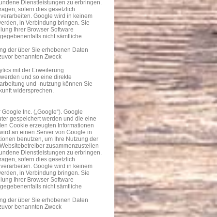
undene Dienstleistungen zu erbringen.
ragen, sofern dies gesetzlich
 verarbeiten. Google wird in keinem
werden, in Verbindung bringen. Sie
llung Ihrer Browser Software
 gegebenenfalls nicht sämtliche
tung der über Sie erhobenen Daten
 zuvor benannten Zweck
tics mit der Erweiterung
 werden und so eine direkte
arbeitung und -nutzung können Sie
ukunft widersprechen.
 Google Inc. („Google“). Google
uter gespeichert werden und die eine
 den Cookie erzeugten Informationen
 wird an einen Server von Google in
tionen benutzen, um Ihre Nutzung der
e Websitebetreiber zusammenzustellen
undene Dienstleistungen zu erbringen.
ragen, sofern dies gesetzlich
 verarbeiten. Google wird in keinem
werden, in Verbindung bringen. Sie
llung Ihrer Browser Software
 gegebenenfalls nicht sämtliche
tung der über Sie erhobenen Daten
 zuvor benannten Zweck