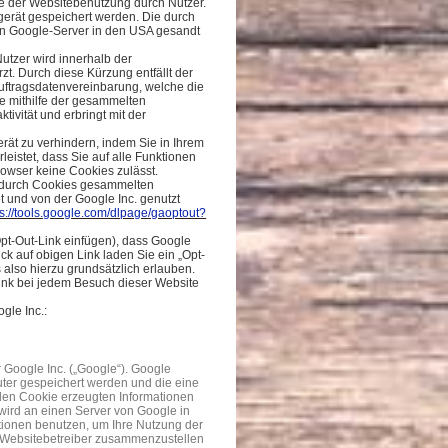
e der Websitebenutzung durch Nutzer.
gerät gespeichert werden. Die durch
en Google-Server in den USA gesandt
Nutzer wird innerhalb der
t. Durch diese Kürzung entfällt der
uftragsdatenvereinbarung, welche die
se mithilfe der gesammelten
ivität und erbringt mit der
rät zu verhindern, indem Sie in Ihrem
eistet, dass Sie auf alle Funktionen
owser keine Cookies zulässt.
e durch Cookies gesammelten
t und von der Google Inc. genutzt
ps://tools.google.com/dlpage/gaoptout?
Opt-Out-Link einfügen), dass Google
ick auf obigen Link laden Sie ein „Opt-
also hierzu grundsätzlich erlauben.
Link bei jedem Besuch dieser Website
gle Inc.:
 Google Inc. („Google“). Google
uter gespeichert werden und die eine
 den Cookie erzeugten Informationen
 wird an einen Server von Google in
tionen benutzen, um Ihre Nutzung der
e Websitebetreiber zusammenzustellen