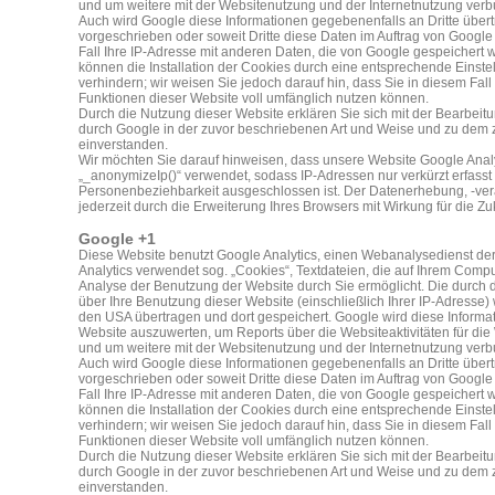
und um weitere mit der Websitenutzung und der Internetnutzung verb
Auch wird Google diese Informationen gegebenenfalls an Dritte übert
vorgeschrieben oder soweit Dritte diese Daten im Auftrag von Google
Fall Ihre IP-Adresse mit anderen Daten, die von Google gespeichert 
können die Installation der Cookies durch eine entsprechende Einste
verhindern; wir weisen Sie jedoch darauf hin, dass Sie in diesem Fall
Funktionen dieser Website voll umfänglich nutzen können.
Durch die Nutzung dieser Website erklären Sie sich mit der Bearbei
durch Google in der zuvor beschriebenen Art und Weise und zu dem
einverstanden.
Wir möchten Sie darauf hinweisen, dass unsere Website Google Analy
„_anonymizeIp()“ verwendet, sodass IP-Adressen nur verkürzt erfasst
Personenbeziehbarkeit ausgeschlossen ist. Der Datenerhebung, -ver
jederzeit durch die Erweiterung Ihres Browsers mit Wirkung für die Z
Google +1
Diese Website benutzt Google Analytics, einen Webanalysedienst der
Analytics verwendet sog. „Cookies“, Textdateien, die auf Ihrem Comp
Analyse der Benutzung der Website durch Sie ermöglicht. Die durch
über Ihre Benutzung dieser Website (einschließlich Ihrer IP-Adresse)
den USA übertragen und dort gespeichert. Google wird diese Informa
Website auszuwerten, um Reports über die Websiteaktivitäten für di
und um weitere mit der Websitenutzung und der Internetnutzung verb
Auch wird Google diese Informationen gegebenenfalls an Dritte übert
vorgeschrieben oder soweit Dritte diese Daten im Auftrag von Google
Fall Ihre IP-Adresse mit anderen Daten, die von Google gespeichert 
können die Installation der Cookies durch eine entsprechende Einste
verhindern; wir weisen Sie jedoch darauf hin, dass Sie in diesem Fall
Funktionen dieser Website voll umfänglich nutzen können.
Durch die Nutzung dieser Website erklären Sie sich mit der Bearbei
durch Google in der zuvor beschriebenen Art und Weise und zu dem
einverstanden.