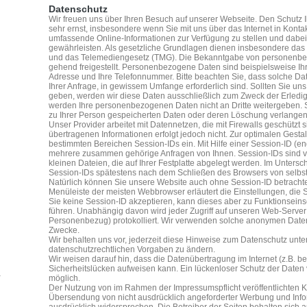
Datenschutz
Wir freuen uns über Ihren Besuch auf unserer Webseite. Den Schutz 
sehr ernst, insbesondere wenn Sie mit uns über das Internet in Kontakt
umfassende Online-Informationen zur Verfügung zu stellen und dabei
gewährleisten. Als gesetzliche Grundlagen dienen insbesondere d
und das Telemediengesetz (TMG). Die Bekanntgabe von personenbez
gehend freigestellt. Personenbezogene Daten sind beispielsweise Ihr 
Adresse und Ihre Telefonnummer. Bitte beachten Sie, dass solche Da
Ihrer Anfrage, in gewissem Umfange erforderlich sind. Sollten Sie 
geben, werden wir diese Daten ausschließlich zum Zweck der Erledi
werden Ihre personenbezogenen Daten nicht an Dritte weitergeben. S
zu Ihrer Person gespeicherten Daten oder deren Löschung verlangen
Unser Provider arbeitet mit Datennetzen, die mit Firewalls geschützt 
übertragenen Informationen erfolgt jedoch nicht. Zur optimalen Gesta
bestimmten Bereichen Session-IDs ein. Mit Hilfe einer Session-ID (eng
mehrere zusammen gehörige Anfragen von Ihnen. Session-IDs sind v
kleinen Dateien, die auf Ihrer Festplatte abgelegt werden. Im Untersc
Session-IDs spätestens nach dem Schließen des Browsers von selbst
Natürlich können Sie unsere Website auch ohne Session-ID betrachten
Menüleiste der meisten Webbrowser erläutert die Einstellungen, di
Sie keine Session-ID akzeptieren, kann dieses aber zu Funktionsei
führen. Unabhängig davon wird jeder Zugriff auf unseren Web-Server
Personenbezug) protokolliert. Wir verwenden solche anonymen Daten a
Zwecke.
Wir behalten uns vor, jederzeit diese Hinweise zum Datenschutz unt
datenschutzrechtlichen Vorgaben zu ändern.
Wir weisen darauf hin, dass die Datenübertragung im Internet (z.B. b
Sicherheitslücken aufweisen kann. Ein lückenloser Schutz der Daten vo
möglich.
Der Nutzung von im Rahmen der Impressumspflicht veröffentlichten Ko
Übersendung von nicht ausdrücklich angeforderter Werbung und Infor
ausdrücklich widersprochen. Die Betreiber der Seiten behalten sich au