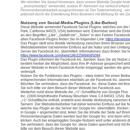
Wir möchten Sie darauf hinweisen, dass unsere Website Google Analy
„_anonymizeIp()“ verwendet, sodass IP-Adressen nur verkürzt erfasst
Personenbeziehbarkeit ausgeschlossen ist. Der Datenerhebung, -ver
jederzeit durch die Erweiterung Ihres Browsers mit Wirkung für die Z
Nutzung von Social-Media-Plugins (Like-Button)
Diese Website verwendet Facebook Social Plugins, welches von der 
Park, California 94025, USA) betrieben wird. Erkennbar sind die E
an den Begriffen „Like“, „Gefällt mir“, „Teilen“ in den Farben Faceboo
allen Facebook-Plugins finden Sie im folgenden Link:
https://develop
Das Plugin stellt eine direkte Verbindung zwischen Ihrem Browser u
Websitebetreiber hat keinerlei Einfluss auf die Natur und den Umfang
Server der Facebook Inc. übermittelt. Informationen dazu finden Sie hi
https://www.facebook.com/help/186325668085084
Das Plugin informiert die Facebook Inc. darüber, dass Sie als Nutzer
besteht hierbei die Möglichkeit, dass Ihre IP-Adresse gespeichert wi
dieser Website in Ihrem Facebook-Konto eingeloggt, werden die gen
verknüpft.
Nutzen Sie die Funktionen des Plugins – etwa indem Sie einen Beitrag
entsprechenden Informationen ebenfalls an die Facebook Inc. übermit
Möchten Sie verhindern, dass die Facebook. Inc. diese Daten mit Ih
Sie sich bitte vor dem Besuch dieser Website bei Facebook aus.
Weiterhin nutzt diese Website die „+1“-Schaltfläche von Google Plus.
Inc. (1600 Amphitheatre Parkway Mountain View, CA 94043, USA). Be
„+1“-Schaltfläche enthält, entsteht eine direkte Verbindung zwische
Servern. Der Websitenbetreiber hat daher keinerlei Einfluss auf die
welche das Plugin an die Server der Google Inc. übermitteln. Klicken
in Google + angemeldet sind, teilen Sie die Inhalte der Seite auf Ihrem 
Personenbezogene Daten werden laut der Google Inc. erst dann erho
klicken. Auch bei eingeloggten Google-Nutzern wird unter anderem d
Sie verhindern, dass die Google Inc. diese Daten speichert und mit I
bitte vor dem Besuch dieser Website aus.