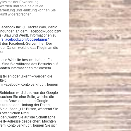
tics mit der Erweiterung
 werden und so eine direkte
arbeitung und -nutzung können Sie
ukunft widersprechen.
Facebook Inc. (1 Hacker Way, Menlo
inbindungen an dem Facebook-Logo bzw.
ks (Blau und Weiß). Informationen zu
ers.facebook.com/docs/plugins/
nd den Facebook-Servern her. Der
 der Daten, welche das Plugin an die
er:
 diese Website besucht haben. Es
rd. Sind Sie während des Besuchs auf
annten Informationen mit diesem
 teilen oder „liken“ – werden die
telt.
rem Facebook-Konto verknüpft, loggen
 Betrieben wird diese von der Google
suchen Sie eine Seite, welche die
n Ihrem Browser und den Google-
 Natur und den Umfang der Daten,
 Sie auf den „+1“-Button, während Sie
öffentlichen Profil.
ben, wenn Sie auf die Schaltfläche
ie IP-Adresse gespeichert. Möchten
hrem Konto verknüpft, loggen Sie sich